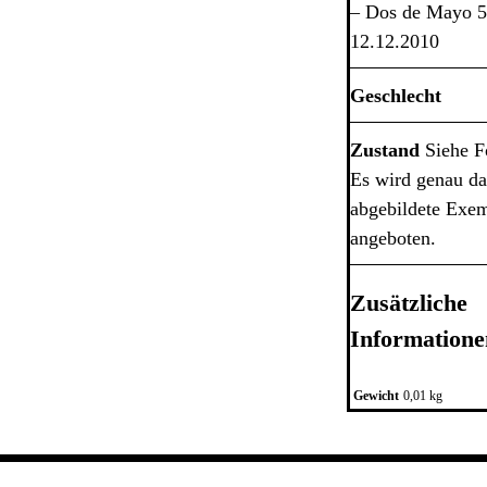
– Dos de Mayo 5
12.12.2010
Geschlecht
Zustand
Siehe F
Es wird genau da
abgebildete Exe
angeboten.
Zusätzliche
Informatione
Gewicht
0,01 kg