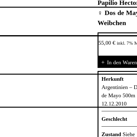
Papilio Hecto
♀ Dos de Ma
Weibchen
55,00
€
inkl. 7% 
Papilio
In den Ware
Hectorides
♀
Herkunft
Dos
de
Argentinien – 
Mayo
de Mayo 500m 
-
12.12.2010
Weibchen
Menge
Geschlecht
Zustand
Siehe