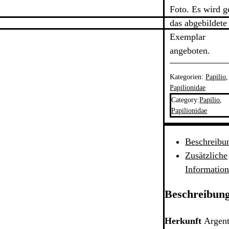
Foto. Es wird 
das abgebildete
Exemplar
angeboten.
Kategorien:
Papilio
,
Papilionidae
Category:
Papilio
,
Papilionidae
Beschreibu
Zusätzliche
Informatio
Beschreibun
Herkunft
Argent