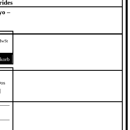
rides
yo –
MwSt
nkorb
Dos
|