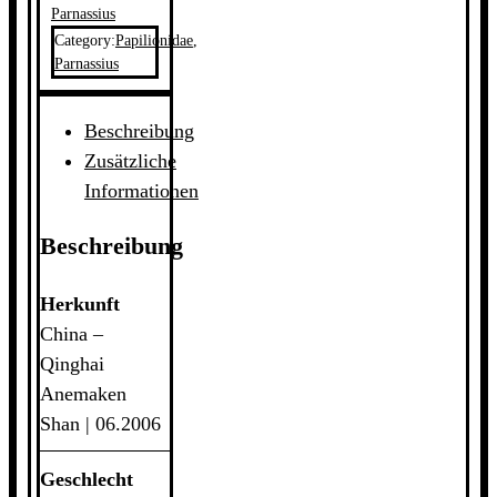
Parnassius
Category:
Papilionidae
,
Parnassius
Beschreibung
Zusätzliche
Informationen
Beschreibung
Herkunft
China –
Qinghai
Anemaken
Shan | 06.2006
Geschlecht