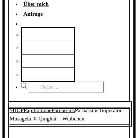
Über mich
Anfrage
Products
search
SHOP
Papilionidae
Parnassius
Parnassius Imperator
Musageta ♀ Qinghai – Weibchen