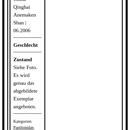
Weibchen
Qinghai
Menge
Anemaken
Shan |
06.2006
Geschlecht
Zustand
Siehe Foto.
Es wird
genau das
abgebildete
Exemplar
angeboten.
Kategorien:
Papilionidae
,