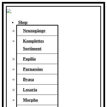
Shop
Neuzugänge
Komplettes
Sortiment
Papilio
Parnassius
Byasa
Losaria
Morpho