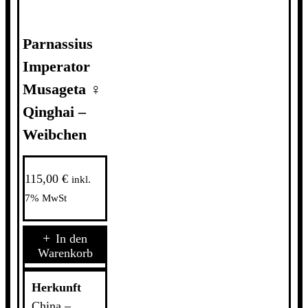
Parnassius
Imperator
Musageta ♀
Qinghai –
Weibchen
115,00
€
inkl.
7% MwSt
Parnassius
In den
Imperator
Warenkorb
Musageta
♀
Herkunft
Qinghai
China –
-